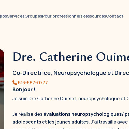
opos
Services
Groupes
Pour professionnels
Ressources
Contact
Dre. Catherine Ouime
n site key to
remove this banner
.
Co-Directrice, Neuropsychologue et Direc
613-567-0777
Bonjour !
Je suis Dre Catherine Ouimet, neuropsychologue et 
Je réalise des
évaluations neuropsychologiques/ ps
adolescents et les jeunes adultes
. J’ai travaillé av