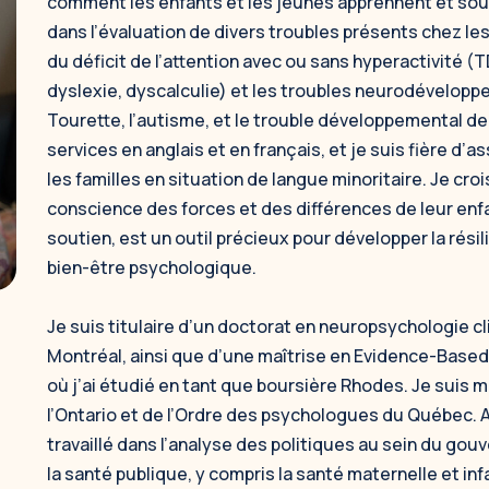
comment les enfants et les jeunes apprennent et sout
dans l’évaluation de divers troubles présents chez les
du déficit de l’attention avec ou sans hyperactivité (
dyslexie, dyscalculie) et les troubles neurodévelopp
Tourette, l’autisme, et le trouble développemental de 
services en anglais et en français, et je suis fière d’
les familles en situation de langue minoritaire. Je crois
conscience des forces et des différences de leur enfan
soutien, est un outil précieux pour développer la résil
bien-être psychologique.
Je suis titulaire d’un doctorat en neuropsychologie cl
Montréal, ainsi que d’une maîtrise en
Evidence-Based 
où j’ai étudié en tant que boursière Rhodes. Je sui
l’Ontario et de l’Ordre des psychologues du Québec. A
travaillé dans l’analyse des politiques au sein du gou
la santé publique, y compris la santé maternelle et infa