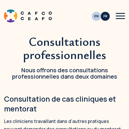
Men
Consultations
This site is registered on
wpml.org
as a development site. Switch to a productio
professionnelles
Nous offrons des consultations
professionnelles dans deux domaines
Consultation de cas cliniques et
mentorat
Les cliniciens travaillant dans d’autres pratiques
peuvent demander des consultations ou du mentorat