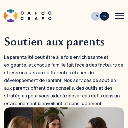
Men
Soutien aux parents
This site is registered on
wpml.org
as a development site. Switch to a productio
La parentalité peut être à la fois enrichissante et
exigeante, et chaque famille fait face à des facteurs de
stress uniques aux différentes étapes du
développement de l’enfant. Nos services de soutien
aux parents offrent des conseils, des outils et des
stratégies pour vous aider à relever ces défis dans un
environnement bienveillant et sans jugement.